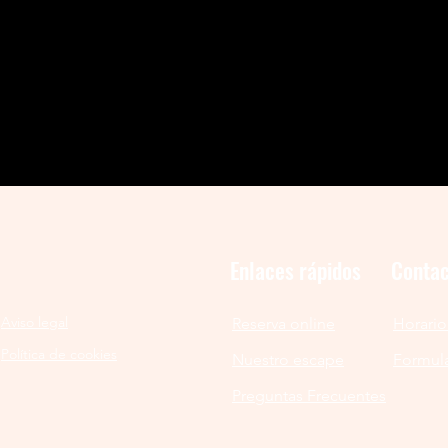
Enlaces rápidos
Contac
Aviso legal
Reserva online
Horario
Política de cookies
Nuestro escape
Formula
Preguntas Frecuentes